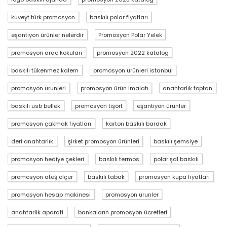
kuveyt türk promosyon
baskılı polar fiyatları
eşantiyon ürünler nelerdir
Promosyon Polar Yelek
promosyon arac kokulari
promosyon 2022 katalog
baskılı tükenmez kalem
promosyon ürünleri istanbul
promosyon urunleri
promosyon ürün imalatı
anahtarlık toptan
baskılı usb bellek
promosyon tişört
eşantiyon ürünler
promosyon çakmak fiyatları
karton baskılı bardak
deri anahtarlık
şirket promosyon ürünleri
baskılı şemsiye
promosyon hediye çekleri
baskılı termos
polar şal baskılı
promosyon ateş ölçer
baskılı tabak
promosyon kupa fiyatları
promosyon hesap makinesi
promosyon urunler
anahtarlik aparati
bankaların promosyon ücretleri