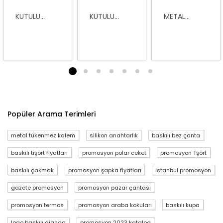
KUTULU...
KUTULU...
METAL...
1
2
3
4
5
6
7
Popüler Arama Terimleri
metal tükenmez kalem
silikon anahtarlık
baskılı bez çanta
baskılı tişört fiyatları
promosyon polar ceket
promosyon Tşört
baskılı çakmak
promosyon şapka fiyatları
istanbul promosyon
gazete promosyon
promosyon pazar çantası
promosyon termos
promosyon araba kokuları
baskılı kupa
logo baskılı ajanda
promosyon 2023 katalog