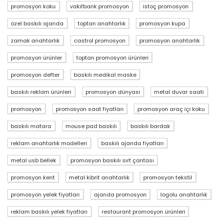
promosyon koku
vakıfbank promosyon
istoç promosyon
özel baskılı ajanda
toptan anahtarlık
promosyon kupa
zamak anahtarlık
castrol promosyon
promosyon anahtarlik
promosyon ürünler
toptan promosyon ürünleri
promosyon defter
baskılı medikal maske
baskılı reklam ürünleri
promosyon dünyası
metal duvar saati
promosyon
promosyon saat fiyatları
promosyon araç içi koku
baskılı matara
mouse pad baskılı
baskılı bardak
reklam anahtarlık modelleri
baskılı ajanda fiyatları
metal usb bellek
promosyon baskılı sırt çantası
promosyon kent
metal kibrit anahtarlık
promosyon tekstil
promosyon yelek fiyatları
ajanda promosyon
logolu anahtarlık
reklam baskılı yelek fiyatları
restaurant promosyon ürünleri