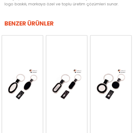
logo baskılı, markaya özel ve toplu üretim çözümleri sunar.
BENZER ÜRÜNLER