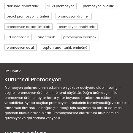
dokuma anahtarlık
2021 promosyon
promosyon bileklik
petrol promosyon ürünleri
promosyon ürünleri
promosyon saaati imalatı
promosyon anahtarlık
3d anahtarlık
anahtarlık
promosyon cakmak
promosyon saat
toptan anahtarlık eminönü
Biz Kimiz?
Kurumsal Promosyon
Promosyon çalışmalarının etksinin en yüksek seviyede olabilmesi için,
seçilen promosyon ürünlerinin önemi büyüktür. Doğru ürün seçimi ile
promosyon ürünleri aylar hatta yıllar boyunca markanızın reklamını
yapabilirler. Ayrıca seçilen promosyon ürünlerinin fonksiyonelliği ve kalitesi
tamamen firmanız ile bağdaştırılacağı için seçimlerde dikkat edilmesi
gereken hususlardan biridir. Promosyonkent olarak tüm ürünlerimize
güveniyor ve garantisini veriyoruz.