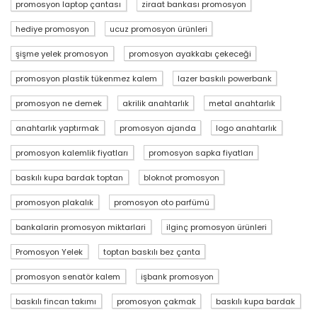
promosyon laptop çantası
ziraat bankası promosyon
hediye promosyon
ucuz promosyon ürünleri
şişme yelek promosyon
promosyon ayakkabı çekeceği
promosyon plastik tükenmez kalem
lazer baskılı powerbank
promosyon ne demek
akrilik anahtarlık
metal anahtarlık
anahtarlık yaptırmak
promosyon ajanda
logo anahtarlık
promosyon kalemlik fiyatları
promosyon sapka fiyatları
baskılı kupa bardak toptan
bloknot promosyon
promosyon plakalık
promosyon oto parfümü
bankalarin promosyon miktarlari
ilginç promosyon ürünleri
Promosyon Yelek
toptan baskılı bez çanta
promosyon senatör kalem
işbank promosyon
baskılı fincan takımı
promosyon çakmak
baskılı kupa bardak