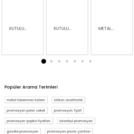
KUTULU...
KUTULU...
METAL...
1
2
3
4
5
6
7
Popüler Arama Terimleri
metal tükenmez kalem
silikon anahtarlık
promosyon polar ceket
promosyon Tşört
promosyon şapka fiyatları
istanbul promosyon
gazete promosyon
promosyon pazar çantası