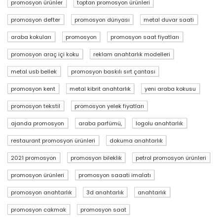
promosyon ürünler
toptan promosyon ürünleri
promosyon defter
promosyon dünyası
metal duvar saati
araba kokuları
promosyon
promosyon saat fiyatları
promosyon araç içi koku
reklam anahtarlık modelleri
metal usb bellek
promosyon baskılı sırt çantası
promosyon kent
metal kibrit anahtarlık
yeni araba kokusu
promosyon tekstil
promosyon yelek fiyatları
ajanda promosyon
araba parfümü,
logolu anahtarlık
restaurant promosyon ürünleri
dokuma anahtarlık
2021 promosyon
promosyon bileklik
petrol promosyon ürünleri
promosyon ürünleri
promosyon saaati imalatı
promosyon anahtarlık
3d anahtarlık
anahtarlık
promosyon cakmak
promosyon saat