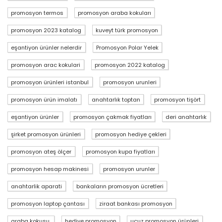
promosyon termos
promosyon araba kokuları
promosyon 2023 katalog
kuveyt türk promosyon
eşantiyon ürünler nelerdir
Promosyon Polar Yelek
promosyon arac kokulari
promosyon 2022 katalog
promosyon ürünleri istanbul
promosyon urunleri
promosyon ürün imalatı
anahtarlık toptan
promosyon tişört
eşantiyon ürünler
promosyon çakmak fiyatları
deri anahtarlık
şirket promosyon ürünleri
promosyon hediye çekleri
promosyon ateş ölçer
promosyon kupa fiyatları
promosyon hesap makinesi
promosyon urunler
anahtarlik aparati
bankaların promosyon ücretleri
promosyon laptop çantası
ziraat bankası promosyon
araba kokusu,
hediye promosyon
ucuz promosyon ürünleri