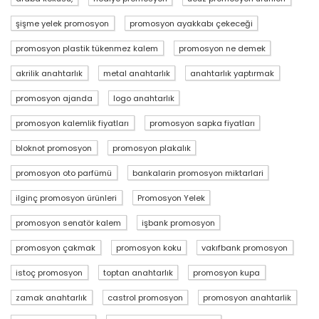
şişme yelek promosyon
promosyon ayakkabı çekeceği
promosyon plastik tükenmez kalem
promosyon ne demek
akrilik anahtarlık
metal anahtarlık
anahtarlık yaptırmak
promosyon ajanda
logo anahtarlık
promosyon kalemlik fiyatları
promosyon sapka fiyatları
bloknot promosyon
promosyon plakalık
promosyon oto parfümü
bankalarin promosyon miktarlari
ilginç promosyon ürünleri
Promosyon Yelek
promosyon senatör kalem
işbank promosyon
promosyon çakmak
promosyon koku
vakıfbank promosyon
istoç promosyon
toptan anahtarlık
promosyon kupa
zamak anahtarlık
castrol promosyon
promosyon anahtarlik