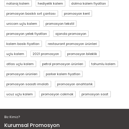
nataraj kalem
hediyelik kalem
dolma kalem fiyatları
promosyon baskılı sırt çantası
promosyon kent
unicorn uçlu kalem
promosyon tekstil
promosyon yelek fiyatları
ajanda promosyon
kalem baskı fiyatları
restaurant promosyon ürünleri
uçlu kalem
2021 promosyon
promosyon bileklik
atlas uçlu kalem
petrol promosyon ürünleri
tohumlu kalem
promosyon ürünleri
parker kalem fiyatları
promosyon saaati imalatı
promosyon anahtarlık
ucuz uçlu kalem
promosyon cakmak
promosyon saat
Biz Kimiz?
Kurumsal Promosyon