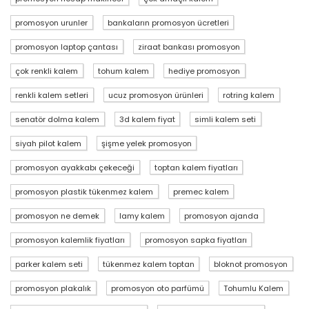
promosyon urunler
bankaların promosyon ücretleri
promosyon laptop çantası
ziraat bankası promosyon
çok renkli kalem
tohum kalem
hediye promosyon
renkli kalem setleri
ucuz promosyon ürünleri
rotring kalem
senatör dolma kalem
3d kalem fiyat
simli kalem seti
siyah pilot kalem
şişme yelek promosyon
promosyon ayakkabı çekeceği
toptan kalem fiyatları
promosyon plastik tükenmez kalem
premec kalem
promosyon ne demek
lamy kalem
promosyon ajanda
promosyon kalemlik fiyatları
promosyon sapka fiyatları
parker kalem seti
tükenmez kalem toptan
bloknot promosyon
promosyon plakalık
promosyon oto parfümü
Tohumlu Kalem