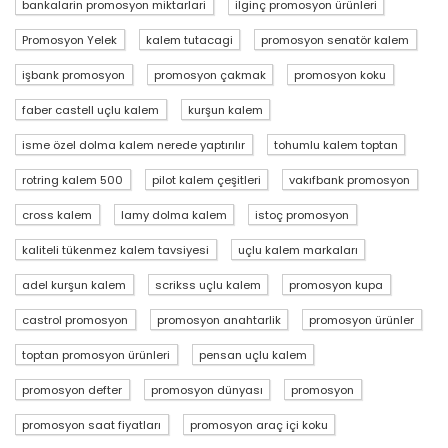
bankalarin promosyon miktarlari
ilginç promosyon ürünleri
Promosyon Yelek
kalem tutacagi
promosyon senatör kalem
işbank promosyon
promosyon çakmak
promosyon koku
faber castell uçlu kalem
kurşun kalem
isme özel dolma kalem nerede yaptırılır
tohumlu kalem toptan
rotring kalem 500
pilot kalem çeşitleri
vakıfbank promosyon
cross kalem
lamy dolma kalem
istoç promosyon
kaliteli tükenmez kalem tavsiyesi
uçlu kalem markaları
adel kurşun kalem
scrikss uçlu kalem
promosyon kupa
castrol promosyon
promosyon anahtarlik
promosyon ürünler
toptan promosyon ürünleri
pensan uçlu kalem
promosyon defter
promosyon dünyası
promosyon
promosyon saat fiyatları
promosyon araç içi koku