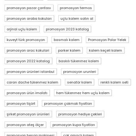
promosyon pazar çantası
promosyon termos
promosyon araba kokuları
uçlu kalem satın al
orjinal uçlu kalem
promosyon 2023 katalog
kuveyt türk promosyon
basmalı kalem
Promosyon Polar Yelek
promosyon arac kokulari
parker kalem
kalem keçeli kalem
promosyon 2022 katalog
baskılı tükenmez kalem
promosyon ürünleri istanbul
promosyon urunleri
caran dache tükenmez kalem
senatör kalem
renkli kalem seti
promosyon ürün imalatı
hem tükenmez hem uçlu kalem
promosyon tişört
promosyon çakmak fiyatları
şirket promosyon ürünleri
promosyon hediye çekleri
promosyon ateş ölçer
promosyon kupa fiyatları
promosyon hesap makinesi
çok amaçlı kalem