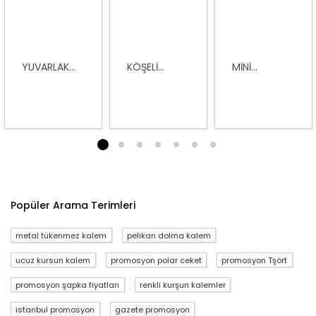
YUVARLAK...
KÖŞELI...
MINI...
1
2
3
4
5
6
7
Popüler Arama Terimleri
metal tükenmez kalem
pelikan dolma kalem
ucuz kursun kalem
promosyon polar ceket
promosyon Tşört
promosyon şapka fiyatları
renkli kurşun kalemler
istanbul promosyon
gazete promosyon