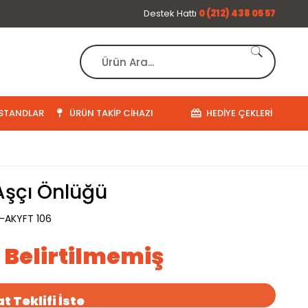
Destek Hattı
0 (212) 438 05 57
STANDLAR
ÜRÜN TAKIP CIHAZI
HEDIYE ÇEKLERI
Aşçı Önlüğü
Ş-AKYFT 106
ı Belirtilmemiş
t Teklifi İste