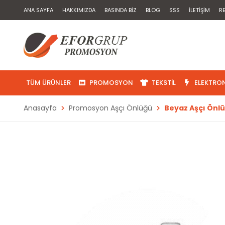
ANA SAYFA
HAKKIMIZDA
BASINDA BIZ
BLOG
SSS
İLETIŞIM
R
TÜM ÜRÜNLER
PROMOSYON
TEKSTIL
ELEKTRON
Anasayfa
Promosyon Aşçı Önlüğü
Beyaz Aşçı Önl