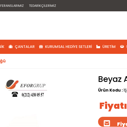
EFERANSLARIMIZ
TEDARIKÇILERIMIZ
IK
ÇANTALAR
KURUMSAL HEDIYE SETLERI
ÜRETIM
üğü
Beyaz 
Ürün Kodu :
İ
Fiyat
Fiya