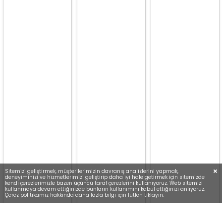
Sitemizi geliştirmek, müşterilerimizin davranış analizlerini yapmak,
deneyiminizi ve hizmetlerimizi geliştirip daha iyi hale getirmek için sitemizde
kendi çerezlerimizle bazen üçüncü taraf çerezlerini kullanıyoruz. Web sitemizi
kullanmaya devam ettiğinizde bunların kullanımını kabul ettiğinizi anlıyoruz.
Çerez politikamız hakkında daha fazla bilgi için lütfen tıklayın.