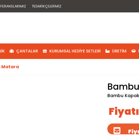
EFERANSLARIMIZ
TEDARIKÇILERIMIZ
IK
ÇANTALAR
KURUMSAL HEDIYE SETLERI
ÜRETIM
 Matara
Bambu 
Bambu Kapak
Fiyat
Fiya