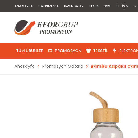
ANA SAYFA
HAKKIMIZDA
BASINDA BIZ
BLOG
SSS
İLETIŞIM
R
TÜM ÜRÜNLER
PROMOSYON
TEKSTIL
ELEKTRON
Anasayfa
Promosyon Matara
Bambu Kapaklı Cam