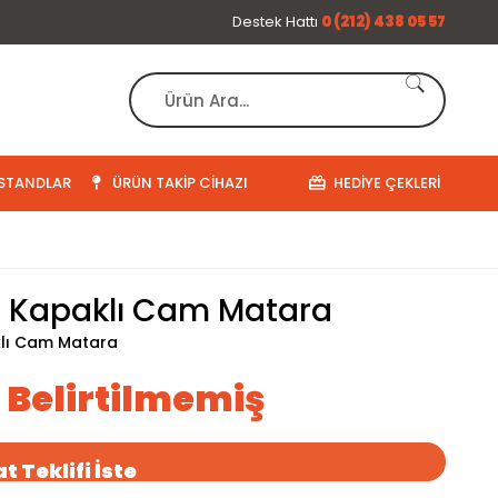
Destek Hattı
0 (212) 438 05 57
STANDLAR
ÜRÜN TAKIP CIHAZI
HEDIYE ÇEKLERI
Kapaklı Cam Matara
lı Cam Matara
ı Belirtilmemiş
t Teklifi İste